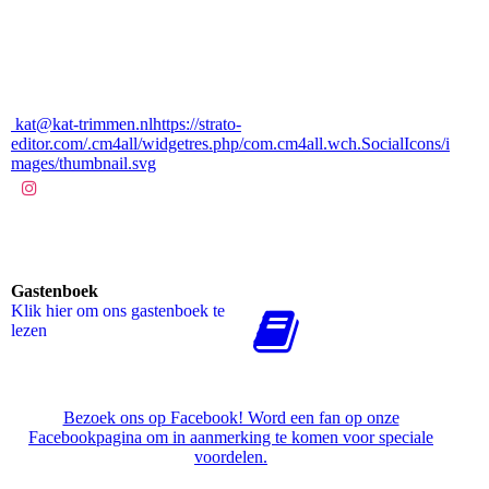
kat@kat-trimmen.nlhttps://strato-
editor.com/.cm4all/widgetres.php/com.cm4all.wch.SocialIcons/i
mages/thumbnail.svg
Gastenboek
Klik hier om ons gastenboek te
lezen
Bezoek ons op Facebook! Word een fan op onze
Facebookpagina om in aanmerking te komen voor speciale
voordelen.